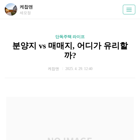
케찹맨
세모정
단독주택 라이프
분양지 vs 매매지, 어디가 유리할
까?
케찹맨
2025. 4. 29. 12:40