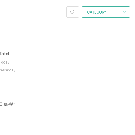
CATEGORY
Total
Today
Yesterday
글 보관함