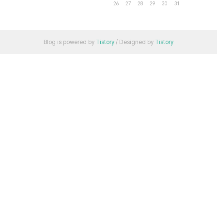
26
27
28
29
30
31
Blog is powered by
Tistory
/ Designed by
Tistory