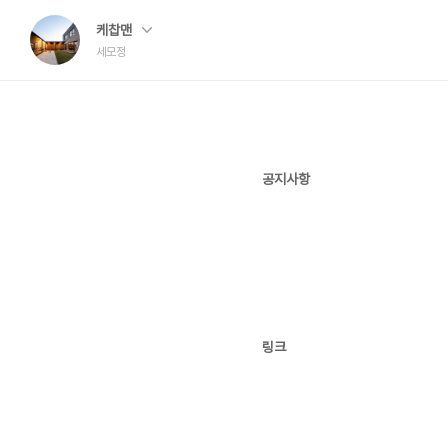
케찹맨
세모정
공지사항
링크