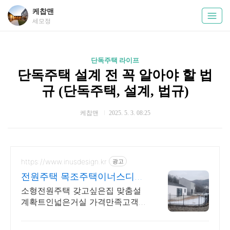
케찹맨
세모정
단독주택 라이프
단독주택 설계 전 꼭 알아야 할 법
규 (단독주택, 설계, 법규)
케찹맨
2025. 5. 3. 08:25
https://www.inusdesign.kr
광고
전원주택 목조주택이너스디자
인
소형전원주택 갖고싶은집 맞춤설
계확트인넓은거실 가격만족고객만
족 오픈하우스운영중입니다